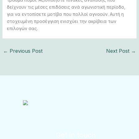
δείχνουν τις μέσες επιδόσεις ανά αγωνιστική περίοδο,
για να εντοπίσετε μοτίβα που πολλοί αγνοούν. Αυτή η
στοχευμένη προσέγγιση ενισχύει την ακρίβεια των
επιλογών σας.
←
Previous Post
Next Post
→
Get in touch