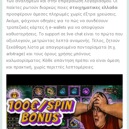
των αναλήψεων και στην επιβεβαίωση λογαριασμού. Οι
παίκτες ρωτούν διαρκώς ποιες
στοιχηματικες ελλαδα
προσφέρουν άμεσες πληρωμές χωρίς έξτρα χρεώσεις.
Ακόμα, ψάχνουν οδηγίες για το πώς να συνδέσουν
τραπεζικές κάρτες ή e-wallets για να αποφύγουν
καθυστερήσεις. Το support σε live chat είναι το πρώτο που
αξιολογούν, μετρώντας λεπτά αναμονής. Τέλος, ζητούν
ξεκάθαρη λίστα με απαγορευμένα πονταρίσματα (π.χ.
arbitrage) και τους όρους χρήσης μπόνους
καλωσορίσματος. Κάθε απάντηση πρέπει να είναι άμεση
και πρακτική, χωρίς περιττές λεπτομέρειες.