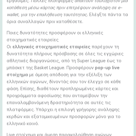
εργάσιμες.
Πολλές πλατφόρμες απαιτούν τουλάχιστον μία
κατάθεση μέσω κάρτας πριν επιτρέψουν ανάληψη σε e-
wallet, για την επαλήθευση ταυτότητας.
Ελέγξτε πάντα τα
όρια συναλλαγών πριν καταθέσετε.
Ποιες δυνατότητες προσφέρουν οι ελληνικές
στοιχηματικές εταιρείες
Οι
ελληνικές στοιχηματικές εταιρείες
παρέχουν τη
δυνατότητα πλήρους πρόσβασης σε όλες τις εγχώριες
αθλητικές διοργανώσεις, από τη Super League έως το
μπάσκετ της Basket League. Προσφέρουν
pop-up live
στοίχημα
με άμεση απόδοση για την εξέλιξη των
ελληνικών αγώνων, δίνοντάς σου τον έλεγχο σε κάθε
φάση. Επίσης, διαθέτουν προπληρωμένες κάρτες και
προγράμματα αφοσίωσης που ανταμείβουν την
επαναλαμβανόμενη δραστηριότητα σε αυτές τις
πλατφόρμες. Υπάρχει η επιλογή γρήγορης ανάληψης
κερδών και εξατομικευμένων προσφορών μόνο για το
ελληνικό κοινό.
Live στοίχημα και άμεση παρακολούθηση αγώνων