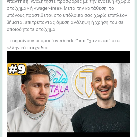
Απάντηση:
Αναζητήστε προσφορές με την ένδειξη «χωρίς
στοίχημα» ή «wager-free». Μετά την κατάθεση, το
μπόνους προστίθεται στο υπόλοιπό σας χωρίς επιπλέον
βήματα, επιτρέποντας άμεση ανάληψη ή χρήση του σε
οποιοδήποτε στοίχημα.
Τι σημαίνουν οι όροι “over/under” και “χάντικαπ” στα
ελληνικά παιχνίδια