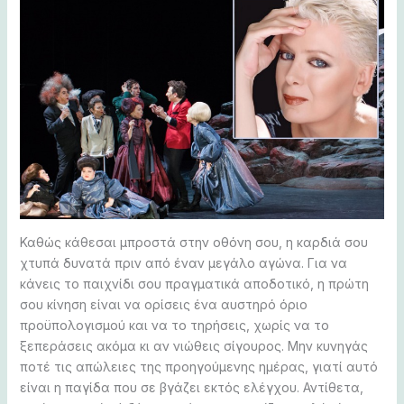
Καθώς κάθεσαι μπροστά στην οθόνη σου, η καρδιά σου
χτυπά δυνατά πριν από έναν μεγάλο αγώνα. Για να
κάνεις το παιχνίδι σου πραγματικά αποδοτικό, η πρώτη
σου κίνηση είναι να ορίσεις ένα αυστηρό όριο
προϋπολογισμού και να το τηρήσεις, χωρίς να το
ξεπεράσεις ακόμα κι αν νιώθεις σίγουρος. Μην κυνηγάς
ποτέ τις απώλειες της προηγούμενης ημέρας, γιατί αυτό
είναι η παγίδα που σε βγάζει εκτός ελέγχου. Αντίθετα,