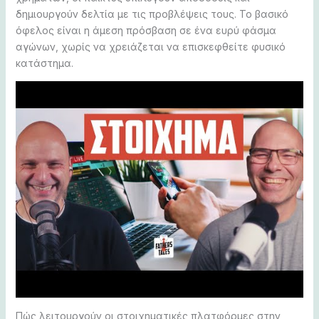
δημιουργούν δελτία με τις προβλέψεις τους. Το βασικό
όφελος είναι η άμεση πρόσβαση σε ένα ευρύ φάσμα
αγώνων, χωρίς να χρειάζεται να επισκεφθείτε φυσικό
κατάστημα.
Πώς λειτουργούν οι στοιχηματικές πλατφόρμες στην