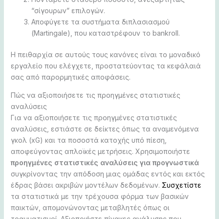
“σίγουρων” επιλογών.
Αποφύγετε τα συστήματα διπλασιασμού
(Martingale), που καταστρέφουν το bankroll.
Η πειθαρχία σε αυτούς τους κανόνες είναι το μοναδικό
εργαλείο που ελέγχετε, προστατεύοντας τα κεφάλαιά
σας από παρορμητικές αποφάσεις.
Πώς να αξιοποιήσετε τις προηγμένες στατιστικές
αναλύσεις
Για να αξιοποιήσετε τις προηγμένες στατιστικές
αναλύσεις, εστιάστε σε δείκτες όπως τα αναμενόμενα
γκολ (xG) και τα ποσοστά κατοχής υπό πίεση,
αποφεύγοντας απλοϊκές μετρήσεις. Χρησιμοποιήστε
προηγμένες στατιστικές αναλύσεις για προγνωστικά
συγκρίνοντας την απόδοση μιας ομάδας εντός και εκτός
έδρας βάσει ακριβών μοντέλων δεδομένων.
Συσχετίστε
τα στατιστικά με την τρέχουσα φόρμα των βασικών
παικτών, απομονώνοντας μεταβλητές όπως οι
τραυματισμοί. Αξιοποιήστε πίνακες ανάλυσης που