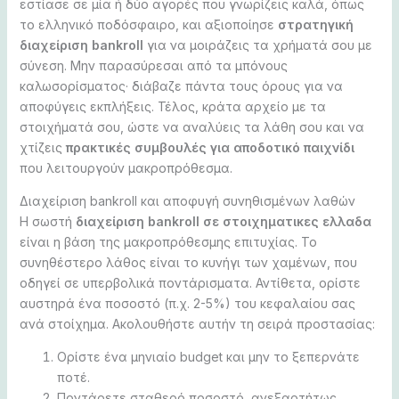
εστίασε σε μία ή δύο αγορές που γνωρίζεις καλά, όπως
το ελληνικό ποδόσφαιρο, και αξιοποίησε
στρατηγική
διαχείριση bankroll
για να μοιράζεις τα χρήματά σου με
σύνεση. Μην παρασύρεσαι από τα μπόνους
καλωσορίσματος· διάβαζε πάντα τους όρους για να
αποφύγεις εκπλήξεις. Τέλος, κράτα αρχείο με τα
στοιχήματά σου, ώστε να αναλύεις τα λάθη σου και να
χτίζεις
πρακτικές συμβουλές για αποδοτικό παιχνίδι
που λειτουργούν μακροπρόθεσμα.
Διαχείριση bankroll και αποφυγή συνηθισμένων λαθών
Η σωστή
διαχείριση bankroll σε στοιχηματικες ελλαδα
είναι η βάση της μακροπρόθεσμης επιτυχίας. Το
συνηθέστερο λάθος είναι το κυνήγι των χαμένων, που
οδηγεί σε υπερβολικά ποντάρισματα. Αντίθετα, ορίστε
αυστηρά ένα ποσοστό (π.χ. 2-5%) του κεφαλαίου σας
ανά στοίχημα. Ακολουθήστε αυτήν τη σειρά προστασίας:
Ορίστε ένα μηνιαίο budget και μην το ξεπερνάτε
ποτέ.
Ποντάρετε σταθερό ποσοστό, ανεξαρτήτως