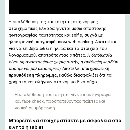
Η επαλήθευση της ταυτότητας στις νόμιμες
στοιχηματικές Ελλάδα γίνεται μέσω αποστολής
φωτογραφίας ταυτότητας και selfie, συχνά με
ηλεκτρονική υπογραφή μέσω web banking. Απαιτείται
για να επιβεβαιωθεί η ηλικία και τα στοιχεία του
λογαριασμού, αποτρέποντας απάτες.
Η διαδικασία
είναι μη αναστρέψιμη: χωρίς αυτήν, η ανάληψη κερδών
παραμένει μπλοκαρισμένη
. Αποτελεί
υποχρεωτική
προϋπόθεση πληρωμής
, καθώς διασφαλίζει ότι τα
χρήματα καταλήγουν στο νόμιμο δικαιούχο.
Η επαλήθευση ταυτότητας γίνεται με έγγραφα
και face check, προστατεύοντας παίκτες και
νομική συμμόρφωση.
Μπορείτε να στοιχηματίσετε με ασφάλεια από
κινητό ή tablet