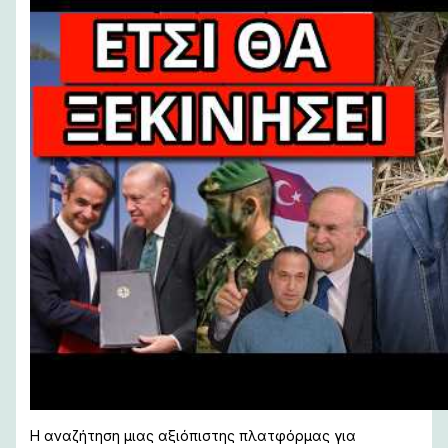
Η αναζήτηση μιας αξιόπιστης πλατφόρμας για