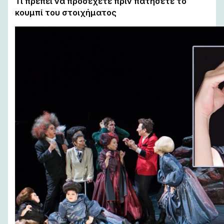
Τι πρέπει να προσέχετε πριν πατήσετε το
κουμπί του στοιχήματος