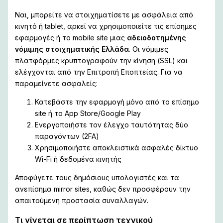
Ναι, μπορείτε να στοιχηματίσετε με ασφάλεια από
κινητό ή tablet, αρκεί να χρησιμοποιείτε τις επίσημες
εφαρμογές ή το mobile site μιας
αδειοδοτημένης
νόμιμης στοιχηματικής Ελλάδα
. Οι νόμιμες
πλατφόρμες κρυπτογραφούν την κίνηση (SSL) και
ελέγχονται από την Επιτροπή Εποπτείας. Για να
παραμείνετε ασφαλείς:
Κατεβάστε την εφαρμογή μόνο από το επίσημο
site ή το App Store/Google Play
Ενεργοποιήστε τον έλεγχο ταυτότητας δύο
παραγόντων (2FA)
Χρησιμοποιήστε αποκλειστικά ασφαλές δίκτυο
Wi-Fi ή δεδομένα κινητής
Αποφύγετε τους δημόσιους υπολογιστές και τα
ανεπίσημα mirror sites, καθώς δεν προσφέρουν την
απαιτούμενη προστασία συναλλαγών.
Τι γίνεται σε περίπτωση τεχνικού