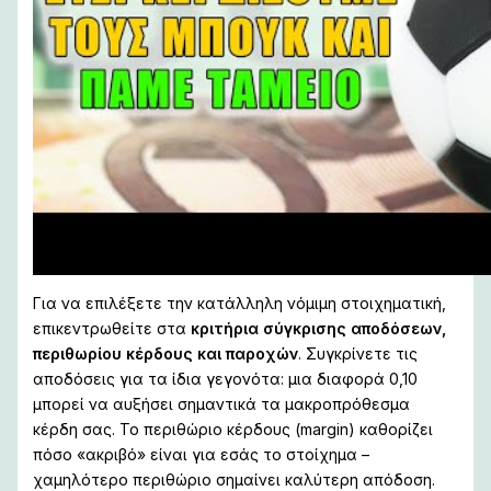
Για να επιλέξετε την κατάλληλη νόμιμη στοιχηματική,
επικεντρωθείτε στα
κριτήρια σύγκρισης αποδόσεων,
περιθωρίου κέρδους και παροχών
. Συγκρίνετε τις
αποδόσεις για τα ίδια γεγονότα: μια διαφορά 0,10
μπορεί να αυξήσει σημαντικά τα μακροπρόθεσμα
κέρδη σας. Το περιθώριο κέρδους (margin) καθορίζει
πόσο «ακριβό» είναι για εσάς το στοίχημα –
χαμηλότερο περιθώριο σημαίνει καλύτερη απόδοση.